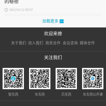
的秘密
2021/01/12 09:07
加载更多
欢迎来撩
扫码加我直
扫码加我直
扫码加我直
关于我们
加入我们
商务合作
会议咨询
媒体合作
接扔简历
接开聊
接开聊
关注我们
智东西
车东西
芯东西
车东西公开课