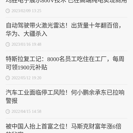
均胜电子展示800V技术 已在高端纯电实现商用
2023/02/09 13:25
自动驾驶带火激光雷达！出货量十年翻百倍，
华为、大疆杀入
2023/01/16 19:48
特斯拉复工记：8000名员工吃住在工厂，每周
可领1900元补贴
2022/05/12 19:20
汽车工业面临停工风险！何小鹏余承东已拉响
警报
2022/04/15 14:58
被中国人抬上首富之位！马斯克财富年涨6倍