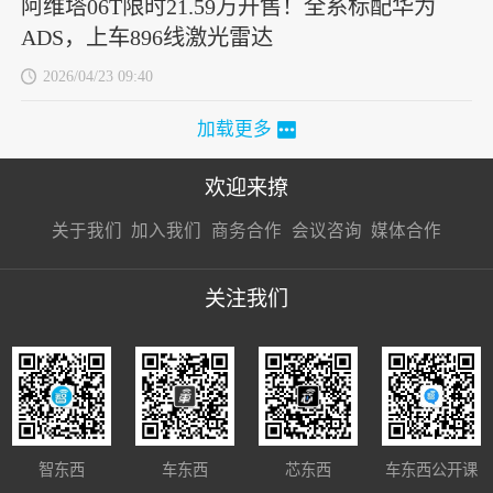
阿维塔06T限时21.59万开售！全系标配华为
ADS，上车896线激光雷达
2026/04/23 09:40
加载更多
欢迎来撩
扫码加我直
扫码加我直
扫码加我直
关于我们
加入我们
商务合作
会议咨询
媒体合作
接扔简历
接开聊
接开聊
关注我们
智东西
车东西
芯东西
车东西公开课