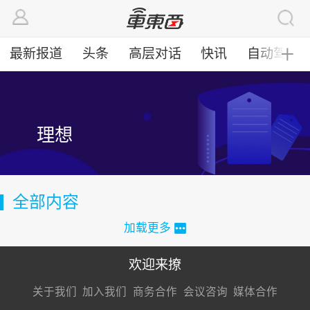
最新报道
头条
高层对话
快讯
自动驾驶
╋
理想
全部内容
加载更多
欢迎来撩
扫码加我直
扫码加我直
扫码加我直
关于我们
加入我们
商务合作
会议咨询
媒体合作
接扔简历
接开聊
接开聊