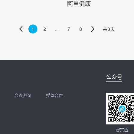
阿里健康
1
2
...
7
8
共
8
页
公众号
会议咨询
媒体合作
开聊
扫码加我直接开聊
智东西