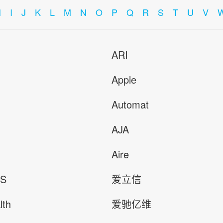
H
I
J
K
L
M
N
O
P
Q
R
S
T
U
V
ARI
Apple
Automat
AJA
Aire
PS
爱立信
lth
爱驰亿维