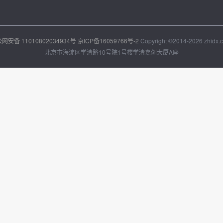
网安备 11010802034934号
京ICP备16059766号-2
Copyright ©2014-2026 zhidx.c
北京市海淀区学清路10号院1号楼学清嘉创大厦A座