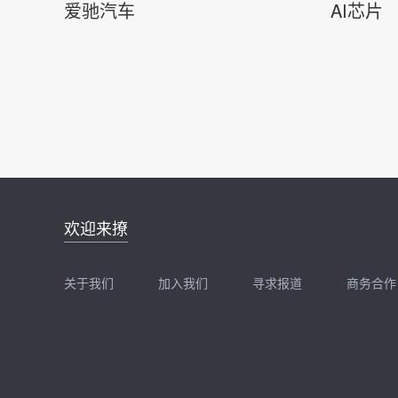
爱驰汽车
AI芯片
邮件地址：
欢迎来撩
news@zhidx.com
快把您的需求发给我
关于我们
加入我们
寻求报道
商务合作
扫码加我直接扔简历
扫码加我直接