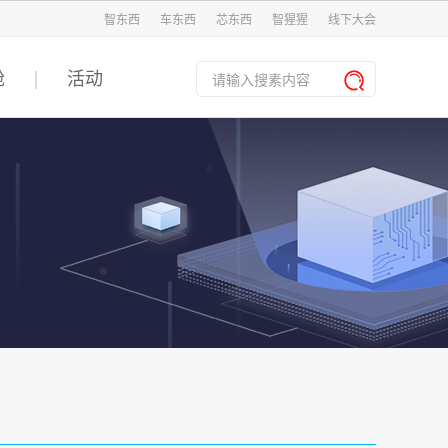
智东西
车东西
芯东西
智猩猩
线下大会
舱
活动