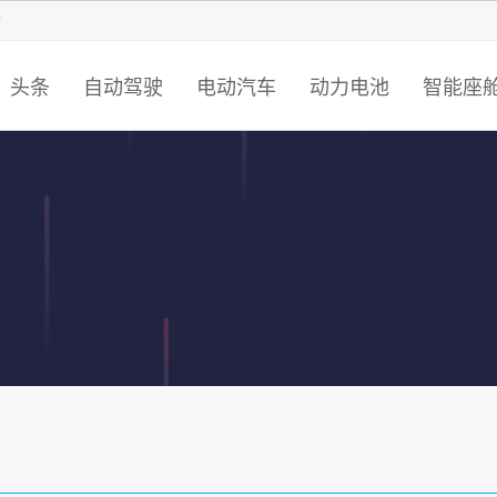
智猩猩
头条
自动驾驶
电动汽车
动力电池
智能座