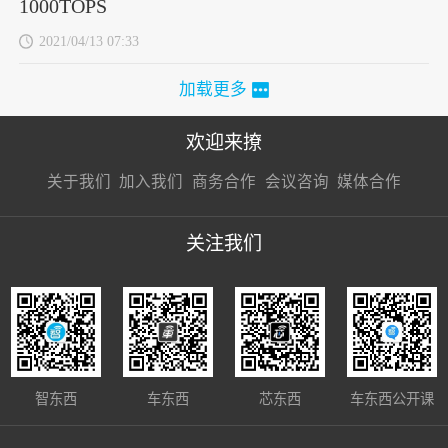
1000TOPS
2021/04/13 07:33
加载更多
欢迎来撩
扫码加我直
扫码加我直
扫码加我直
关于我们
加入我们
商务合作
会议咨询
媒体合作
接扔简历
接开聊
接开聊
关注我们
智东西
车东西
芯东西
车东西公开课