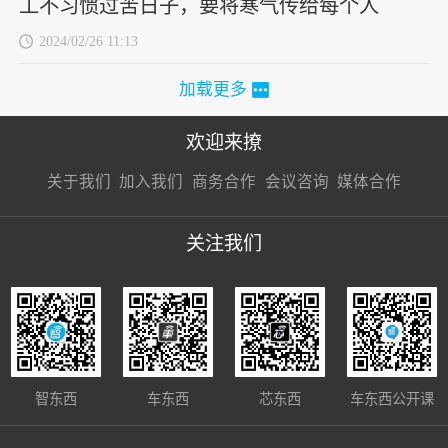
工不习惯过苦日子，要将寒气传给每个人
2024/02/26 11:13
加载更多
欢迎来撩
扫码加我直
扫码加我直
扫码加我直
关于我们
加入我们
商务合作
会议咨询
媒体合作
接扔简历
接开聊
接开聊
关注我们
智东西
车东西
芯东西
车东西公开课