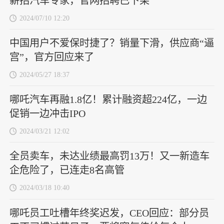
薪招汽车专家，官网招聘已下架
2024/07/10 12:20
中国用户不爱保时捷了？销量下滑，供应商“逼
宫”，官方回应来了
2024/05/27 18:37
哪吒汽车再融1.8亿！累计融资超224亿，一边
促销一边冲击IPO
2024/03/21 12:02
全员卖车，未达业绩最高罚13万！又一新造车
企危险了，已连走8名高管
2024/03/18 10:40
哪吒员工吐槽年终奖迟发，CEO回应：部分员