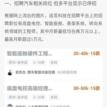
一、招聘汽车相关岗位 但多平台显示已停招
根据网上流出的图片，追觅科技在招聘平台上的招
聘职位有底盘电控、智能座舱、悬架系统、转向系
统领域的工程师，其中月薪最低均在两万元以上，
最高月薪超过5万元。