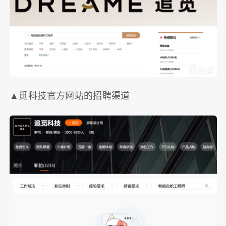
▲觅科技官方网站的招聘渠道