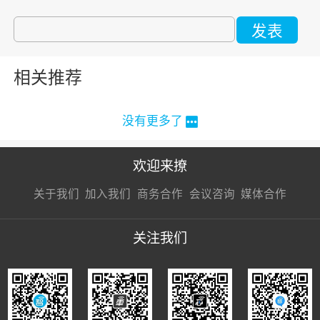
发表
相关推荐
没有更多了
欢迎来撩
扫码加我直
扫码加我直
扫码加我直
关于我们
加入我们
商务合作
会议咨询
媒体合作
接扔简历
接开聊
接开聊
关注我们