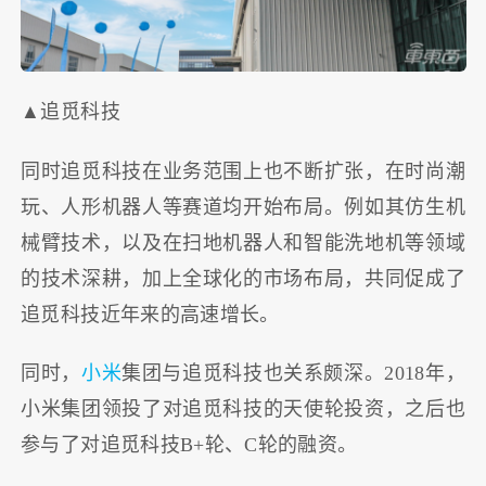
▲追觅科技
同时追觅科技在业务范围上也不断扩张，在时尚潮
玩、人形机器人等赛道均开始布局。例如其仿生机
械臂技术，以及在扫地机器人和智能洗地机等领域
的技术深耕，加上全球化的市场布局，共同促成了
追觅科技近年来的高速增长。
同时，
小米
集团与追觅科技也关系颇深。2018年，
小米集团领投了对追觅科技的天使轮投资，之后也
参与了对追觅科技B+轮、C轮的融资。