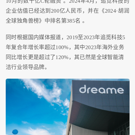
10月的数十亿C轮融资 。2024年4月，追觅科技的
企业估值已经达到200亿人民币，并在《2024·胡润
全球独角兽榜》中排名第385名 。
同时根据国内媒体报道，2019至2023年追觅科技5
年复合年增长率超过100%，其中2023年海外业务
同比增长更是超过了120%，其已然是全球智能清
洁行业领导品牌。