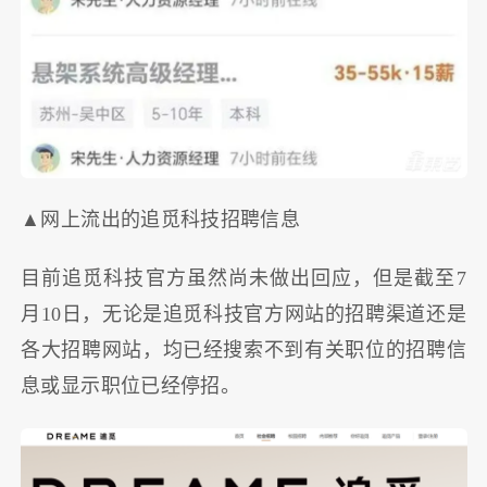
▲网上流出的追觅科技招聘信息
目前追觅科技官方虽然尚未做出回应，但是截至7
月10日，无论是追觅科技官方网站的招聘渠道还是
各大招聘网站，均已经搜索不到有关职位的招聘信
息或显示职位已经停招。