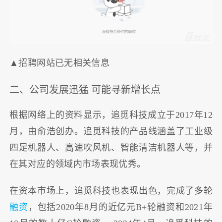
▲招聘网站已无相关信息
二、公司发展迅猛 可能寻新增长点
根据网络上的资料显示，追觅科技成立于2017年12
月，由俞浩创办。追觅科技的产品线涵盖了工业级
四足机器人、高速吹风机、智能清洁机器人等，并
在其对应的领域内市场表现优秀。
在资本市场上，追觅科技也表现出色，完成了多轮
融资
，包括2020年8月的近亿元B+轮融资和2021年