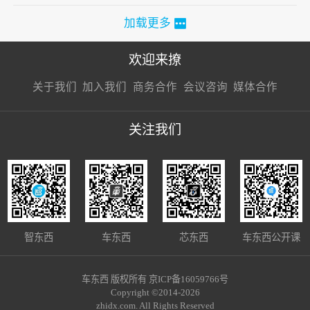
加载更多
欢迎来撩
扫码加我直
扫码加我直
扫码加我直
关于我们
加入我们
商务合作
会议咨询
媒体合作
接扔简历
接开聊
接开聊
关注我们
智东西
车东西
芯东西
车东西公开课
车东西 版权所有 京ICP备16059766号
Copyright ©2014-2026
zhidx.com. All Rights Reserved