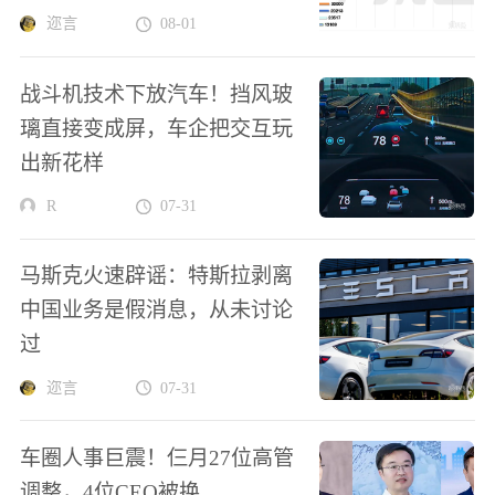
迩言
08-01
战斗机技术下放汽车！挡风玻
璃直接变成屏，车企把交互玩
出新花样
R
07-31
马斯克火速辟谣：特斯拉剥离
中国业务是假消息，从未讨论
过
迩言
07-31
车圈人事巨震！仨月27位高管
调整，4位CEO被换