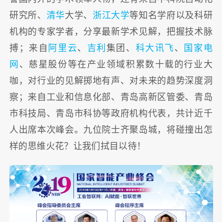
研究所、
清华
大学、
浙江大学
等知名学府以及科研
机构的专家学者，分享最新学术见解，把握技术脉
搏；来自
阿里云
、
吉利
集团、
科大讯飞
、
国家电
网
、慈星股份等在产业领域积累数十载的行业大
咖，对行业的见解掷地有声、对未来的趋势深度洞
察；来自工业和信息化部、青岛高新区管委、青岛
市科技局、青岛市科协等政府机构代表，共计近千
人出席本次峰会。九位院士齐聚岛城，将碰撞出怎
样的思维火花？让我们拭目以待！