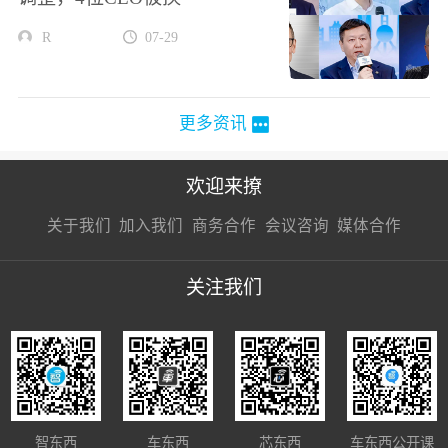
R
07-29
更多资讯
欢迎来撩
扫码加我直
扫码加我直
扫码加我直
关于我们
加入我们
商务合作
会议咨询
媒体合作
接扔简历
接开聊
接开聊
关注我们
智东西
车东西
芯东西
车东西公开课