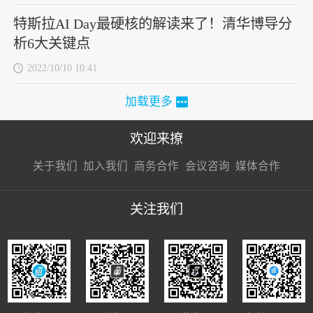
特斯拉AI Day最硬核的解读来了！清华博导分
析6大关键点
2022/10/10 10:41
加载更多
欢迎来撩
扫码加我直
扫码加我直
扫码加我直
关于我们
加入我们
商务合作
会议咨询
媒体合作
接扔简历
接开聊
接开聊
关注我们