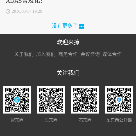
ADAS普及化？
2016/05/17 19:29
没有更多了
欢迎来撩
扫码加我直
扫码加我直
扫码加我直
关于我们
加入我们
商务合作
会议咨询
媒体合作
接扔简历
接开聊
接开聊
关注我们
智东西
车东西
芯东西
车东西公开课