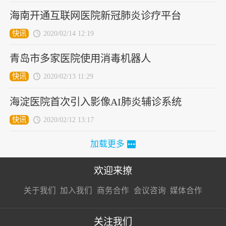
海南开通互联网医院新冠肺炎诊疗平台
快讯
2020/02/14 12:19
青岛市多家医院使用消毒机器人
快讯
2020/02/13 11:29
海淀医院首次引入影像AI肺炎辅诊系统
快讯
2020/02/12 13:17
加载更多
欢迎来撩
扫码加我直
扫码加我直
扫码加我直
关于我们
加入我们
商务合作
会议咨询
媒体合作
接扔简历
接开聊
接开聊
关注我们