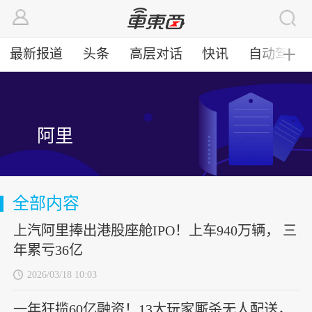
最新报道
头条
高层对话
快讯
自动驾驶
╋
阿里
全部内容
上汽阿里捧出港股座舱IPO！上车940万辆， 三
年累亏36亿
2026/03/18 10:03
一年狂揽60亿融资！13大玩家厮杀无人配送，