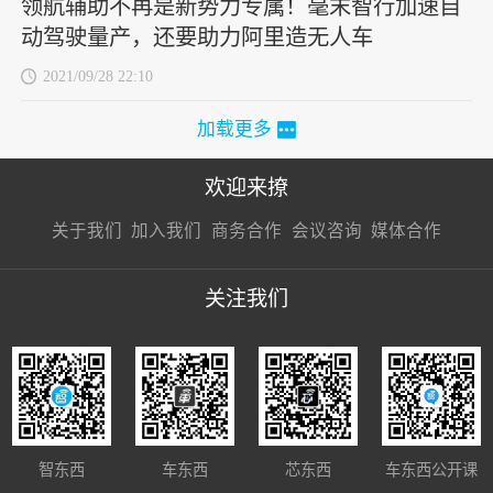
领航辅助不再是新势力专属！毫末智行加速自
动驾驶量产，还要助力阿里造无人车
2021/09/28 22:10
加载更多
欢迎来撩
扫码加我直
扫码加我直
扫码加我直
关于我们
加入我们
商务合作
会议咨询
媒体合作
接扔简历
接开聊
接开聊
关注我们
智东西
车东西
芯东西
车东西公开课