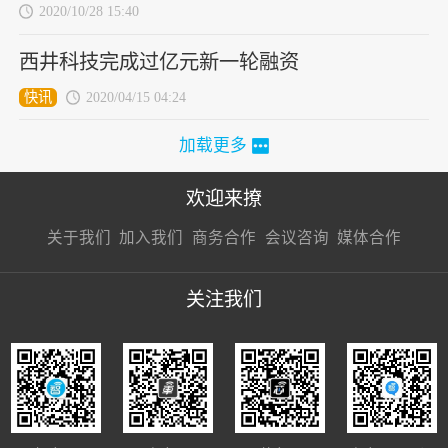
2020/10/28 15:40
西井科技完成过亿元新一轮融资
快讯
2020/04/15 04:24
加载更多
欢迎来撩
扫码加我直
扫码加我直
扫码加我直
关于我们
加入我们
商务合作
会议咨询
媒体合作
接扔简历
接开聊
接开聊
关注我们