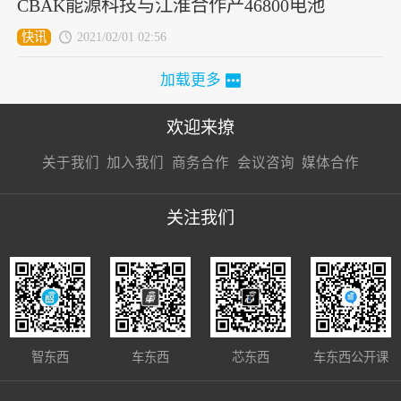
CBAK能源科技与江淮合作产46800电池
快讯
2021/02/01 02:56
加载更多
欢迎来撩
扫码加我直
扫码加我直
扫码加我直
关于我们
加入我们
商务合作
会议咨询
媒体合作
接扔简历
接开聊
接开聊
关注我们
智东西
车东西
芯东西
车东西公开课