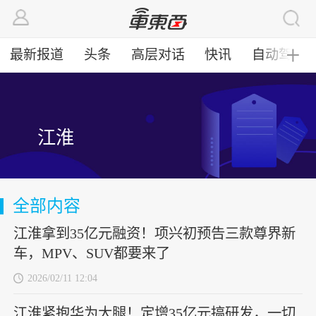
最新报道
头条
高层对话
快讯
自动驾驶
╋
江淮
全部内容
江淮拿到35亿元融资！项兴初预告三款尊界新
车，MPV、SUV都要来了
2026/02/11 12:04
江淮紧抱华为大腿！定增35亿元搞研发，一切