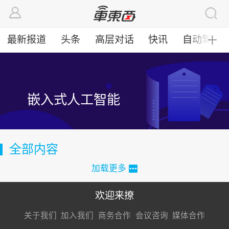
最新报道
头条
高层对话
快讯
自动驾驶
╋
嵌入式人工智能
全部内容
加载更多
欢迎来撩
扫码加我直
扫码加我直
扫码加我直
关于我们
加入我们
商务合作
会议咨询
媒体合作
接扔简历
接开聊
接开聊