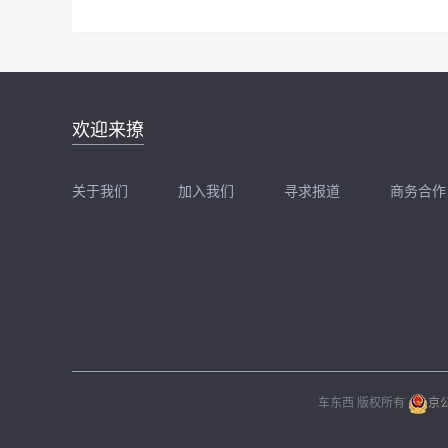
邮件地址：
欢迎来撩
news@zhidx.com
快把您的需求发给我
关于我们
加入我们
寻求报道
商务合作
扫码加我直接扔简历
扫码加我直接
车东西 版权所有
京公