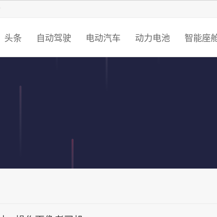
智猩猩
头条
自动驾驶
电动汽车
动力电池
智能座