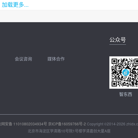
加载更多...
公众号
会议咨询
媒体合作
开聊
扫码加我直接开聊
智东西
网安备 11010802034934号
京ICP备16059766号-2
Copyright ©2014-2026 zhidx.c
北京市海淀区学清路10号院1号楼学清嘉创大厦A座