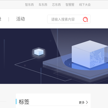
智东西
车东西
芯东西
智猩猩
线下大会
舱
活动
标签
更多