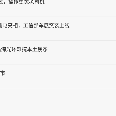
松过，操作更像老司机
新纯电亮相，工信部车展突袭上线
出海光环难掩本土疲态
上市