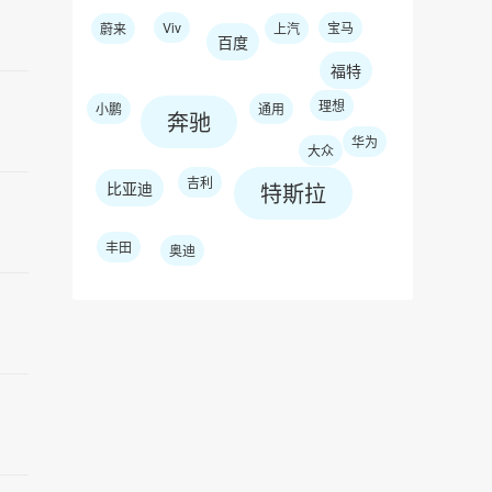
Viv
宝马
蔚来
上汽
百度
福特
理想
小鹏
通用
奔驰
华为
大众
吉利
比亚迪
特斯拉
丰田
奥迪