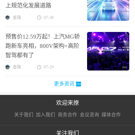
上规范化发展道路
金珠
07-30
预售价12.59万起！上汽MG轿
跑新车亮相，800V架构+高阶
智驾都有了
金珠
07-29
更多资讯
欢迎来撩
扫码加我直
扫码加我直
扫码加我直
关于我们
加入我们
商务合作
会议咨询
媒体合作
接扔简历
接开聊
接开聊
关注我们