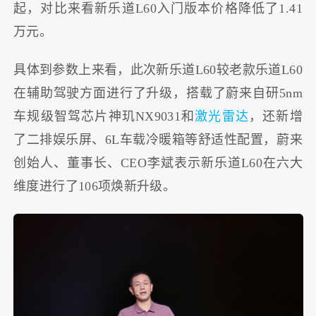
起，对比来看新乐道L60入门版本价格降低了1.41
万元。
具体到参数上来看，此次新乐道L60较老款乐道L60
在辅助驾驶方面进行了升级，搭载了蔚来自研5nm
车规级智驾芯片神玑NX9031和
激光雷达
，还新增
了二排娱乐屏、6L车载冷暖箱等舒适性配置，蔚来
创始人、董事长、CEO李斌表示新乐道L60在六大
维度进行了106项焕新升级。