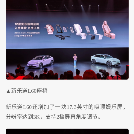
▲新乐道L60座椅
新乐道L60还增加了一块17.3英寸的吸顶娱乐屏，
分辨率达到3K，支持2档屏幕角度调节。