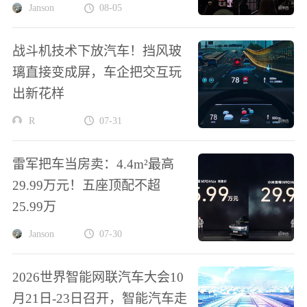
Janson
08-05
战斗机技术下放汽车！挡风玻
璃直接变成屏，车企把交互玩
出新花样
R
07-31
雷军把车当房卖：4.4m²最高
29.99万元！五座顶配不超
25.99万
Janson
07-30
2026世界智能网联汽车大会10
月21日-23日召开，智能汽车走