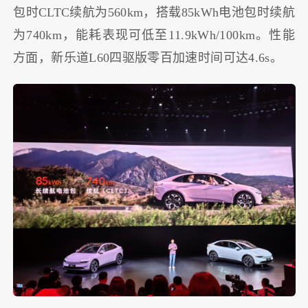
包时CLTC续航为560km，搭载85kWh电池包时续航
为740km，能耗表现可低至11.9kWh/100km。性能
方面，新乐道L60四驱版零百加速时间可达4.6s。