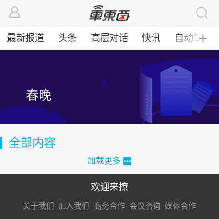
最新报道
头条
高层对话
快讯
自动驾驶
╋
春晚
全部内容
加载更多
欢迎来撩
扫码加我直
扫码加我直
扫码加我直
关于我们
加入我们
商务合作
会议咨询
媒体合作
接扔简历
接开聊
接开聊