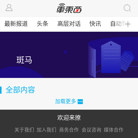
最新报道
头条
高层对话
快讯
自动驾驶
╋
斑马
全部内容
加载更多
欢迎来撩
扫码加我直
扫码加我直
扫码加我直
关于我们
加入我们
商务合作
会议咨询
媒体合作
接扔简历
接开聊
接开聊