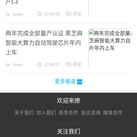
产L4
James
22/04/28
评论
两年完成全部量产认证 黑芝麻
智能大算力自动驾驶芯片年内
上车
James
22/04/27
评论
更多报道
欢迎来撩
扫码加我直
扫码加我直
扫码加我直
关于我们
加入我们
商务合作
会议咨询
媒体合作
接扔简历
接开聊
接开聊
关注我们