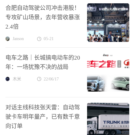
合肥自动驾驶公司冲击港股！
专攻矿山场景，去年营收暴涨
2.4倍
Janson
05-21
电车之路｜长城搞电动车的20
年：一场犹豫不决的战局
木米
22/06/17
对话主线科技张天雷：自动驾
驶卡车明年量产，已有数千意
向订单