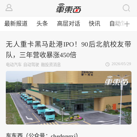
最新报道
头条
高层对话
快讯
自动驾驶
╋
无人重卡黑马赴港IPO！90后北航校友带
队，三年营收暴涨450倍
2026/05/29
电动汽车
自动驾驶
融投资消息
车东西（公众号：chedongxi）