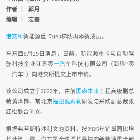
作者 ｜ 郭月
编辑 ｜ 志豪
港交所
新能源重卡IPO梯队再添新成员。
车东西5月29日消息，日前，新能源重卡与自动驾
驶科技企业江苏零
一汽
车科技有限公司（简称“零
一汽车”）向港交所提交上市申请。
该公司成立于2022年，由前
图森未来
工程高级副总
裁黄泽铧、前北京
福田
戴姆勒
研发与采购副总裁张
红松联合创立。
根据弗若斯特沙利文的资料，按2025年销量同比增
长计算，零一汽车是全球增长最快的新能源重卡新