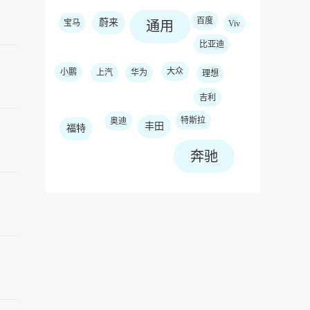
百度
蔚来
宝马
通用
Viv
比亚迪
大众
小鹏
上汽
华为
理想
吉利
特斯拉
奥迪
丰田
福特
奔驰