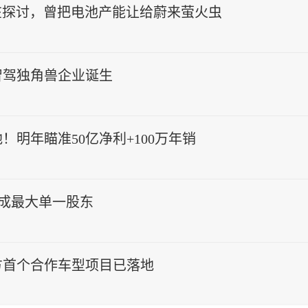
在探讨，曾把电池产能让给蔚来萤火虫
智驾独角兽企业诞生
明年瞄准50亿净利+100万年销
将成最大单一股东
方首个合作车型项目已落地