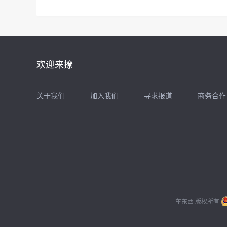
邮件地址：
欢迎来撩
news@zhidx.com
快把您的需求发给我
关于我们
加入我们
寻求报道
商务合作
扫码加我直接扔简历
扫码加我直接
车东西 版权所有