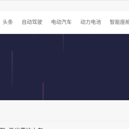
智猩猩
头条
自动驾驶
电动汽车
动力电池
智能座