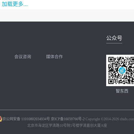
加载更多...
公众号
会议咨询
媒体合作
开聊
扫码加我直接开聊
智东西
京公网安备 11010802034934号
京ICP备16059766号-2
Copyright ©2014-2026 zhidx.com.
北京市海淀区学清路10号院1号楼学清嘉创大厦A座