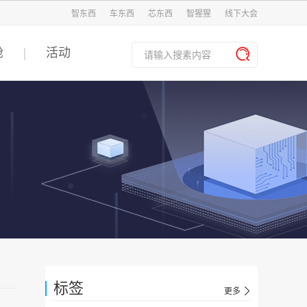
智东西
车东西
芯东西
智猩猩
线下大会
舱
活动
标签
更多