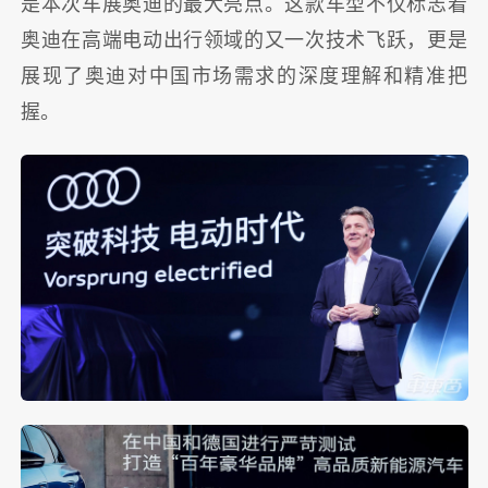
是本次车展奥迪的最大亮点。这款车型不仅标志着
奥迪在高端电动出行领域的又一次技术飞跃，更是
展现了奥迪对中国市场需求的深度理解和精准把
握。