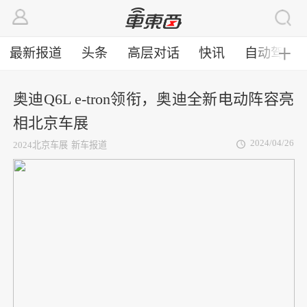
最新报道
头条
高层对话
快讯
自动驾驶
╋
奥迪Q6L e-tron领衔，奥迪全新电动阵容亮
相北京车展
2024/04/26
2024北京车展
新车报道