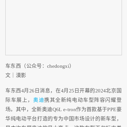
车东西（公众号：chedongxi）
文｜漠影
车东西4月26日消息，在4月25日开幕的2024北京国
际车展上，
奥迪
携其全新纯电动车型阵容闪耀登
场。其中，全新奥迪Q6L e-tron作为首款基于PPE豪
华纯电动平台打造的专为中国市场设计的新车型，