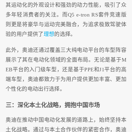
其运动化的外观设计和强劲的动力性能，吸引了众
多年轻消费者的关注。而Q5 e-tron RS套件竞速版
则更是将豪华与运动完美融合，为追求极致驾驶体
验的用户提供了
理想
的选择。
此外，奥迪还通过覆盖三大纯电动平台的车型阵容
展示了其在电动化领域的全面布局。无论是基于M
EB平台的入门级车型，还是基于PPE和J1平台的高
端车型，奥迪都致力于为用户提供更加丰富、更加
个性化的电动出行选择。
三：深化本土化战略，拥抱中国市场
奥迪在推动中国电动化发展的道路上，始终坚持本
土化战略。通过与本土合作伙伴的紧密合作，奥迪