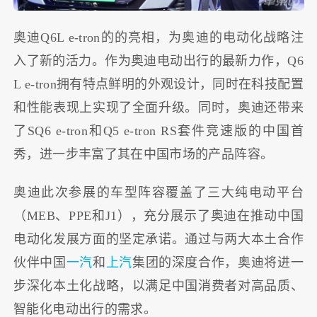
奥迪Q6L e-tron的的亮相，为奥迪的电动化战略注
入了新的活力。作为奥迪电动出行的最新力作，Q6
L e-tron拥有特点鲜明的外观设计，同时在科技配置
和性能表现上实现了全面升级。同时，奥迪还带来
了SQ6 e-tron和Q5 e-tron RS套件竞速版的中国首
秀，进一步丰富了其在中国市场的产品阵容。
奥迪此次参展的车型阵容覆盖了三大纯电动平台
（MEB、PPE和J1），充分展示了奥迪在推动中国
电动化发展方面的坚定承诺。通过与两大本土合作
伙伴中国
一汽
和
上汽
集团的深度合作，奥迪将进一
步深化本土化战略，以满足中国消费者对高品质、
智能化电动出行的需求。