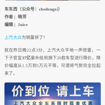
车东西（公众号：
chedongxi
）
作者
|
晓芳
编辑
| Juice
上汽
大众
为销量拼了！
就在昨日晚22点3分，上汽大众平地一声惊雷，一
下子官宣
37亿
豪补给到旗下20款车型进行降价，降
价幅度从1.5万到5万元不等，可谓将气势完全拉起
来了。