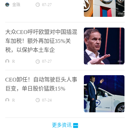
金珠
07-27
大众CEO呼吁欧盟对中国插混
车加税！额外再加征35%关
税，以保护本土车企
R
07-27
CEO卸任！自动驾驶巨头人事
巨变，单日股价猛跌15%
R
07-24
更多资讯