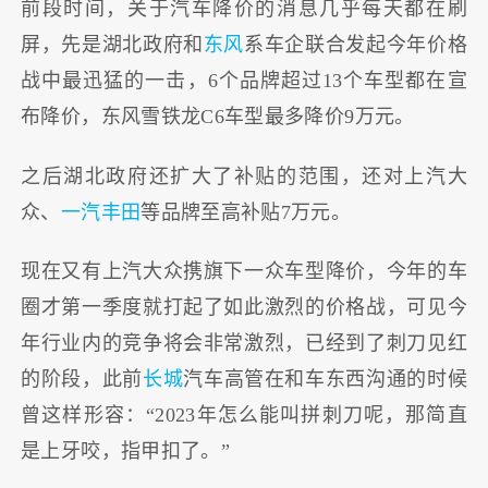
前段时间，关于汽车降价的消息几乎每天都在刷
屏，先是湖北政府和
东风
系车企联合发起今年价格
战中最迅猛的一击，6个品牌超过13个车型都在宣
布降价，东风雪铁龙C6车型最多降价9万元。
之后湖北政府还扩大了补贴的范围，还对上汽大
众、
一汽
丰田
等品牌至高补贴7万元。
现在又有上汽大众携旗下一众车型降价，今年的车
圈才第一季度就打起了如此激烈的价格战，可见今
年行业内的竞争将会非常激烈，已经到了刺刀见红
的阶段，此前
长城
汽车高管在和车东西沟通的时候
曾这样形容：“2023年怎么能叫拼刺刀呢，那简直
是上牙咬，指甲扣了。”