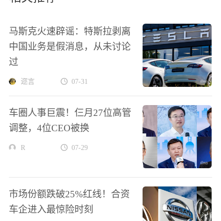
马斯克火速辟谣：特斯拉剥离
中国业务是假消息，从未讨论
过
迩言
07-31
车圈人事巨震！仨月27位高管
调整，4位CEO被换
R
07-29
市场份额跌破25%红线！合资
车企进入最惊险时刻