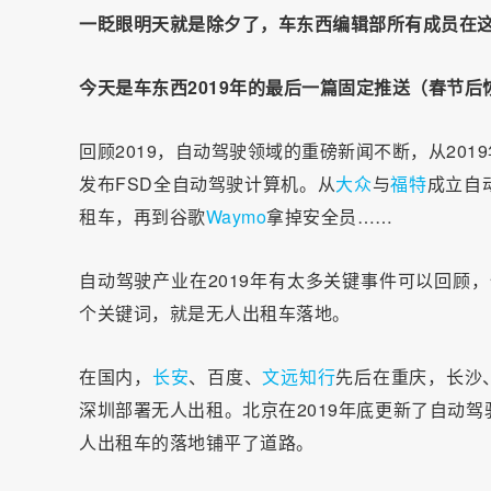
一眨眼明天就是除夕了，车东西编辑部所有成员在
今天是车东西2019年的最后一篇固定推送（春节
回顾2019，自动驾驶领域的重磅新闻不断，从201
发布FSD全自动驾驶计算机。从
大众
与
福特
成立自
租车，再到谷歌
Waymo
拿掉安全员……
自动驾驶产业在2019年有太多关键事件可以回顾
个关键词，就是无人出租车落地。
在国内，
长安
、百度、
文远知行
先后在重庆，长沙
深圳部署无人出租。北京在2019年底更新了自动
人出租车的落地铺平了道路。