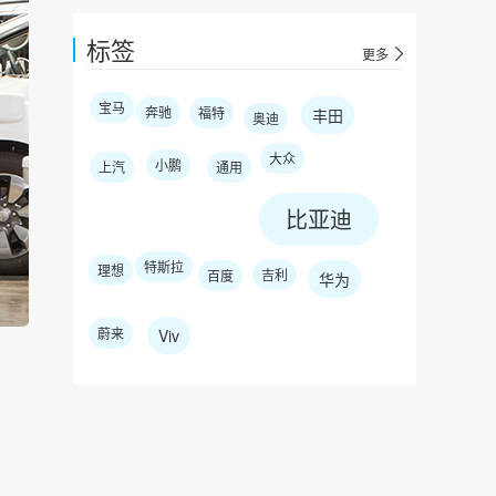
标签
更多
宝马
奔驰
福特
丰田
奥迪
大众
小鹏
上汽
通用
比亚迪
特斯拉
理想
吉利
百度
华为
蔚来
Viv