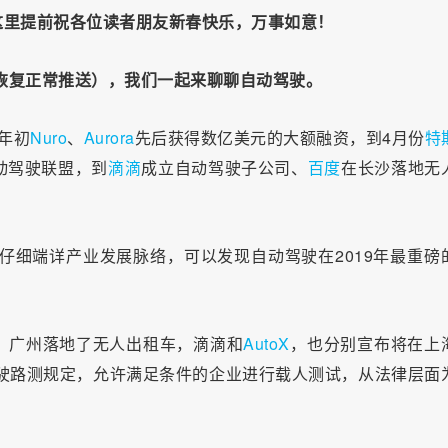
这里提前祝各位读者朋友新春快乐，万事如意！
后恢复正常推送），我们一起来聊聊自动驾驶。
9年初
Nuro
、
Aurora
先后获得数亿美元的大额融资，到4月份
特
动驾驶联盟，到
滴滴
成立自动驾驶子公司、
百度
在长沙落地无
，仔细端详产业发展脉络，可以发现自动驾驶在2019年最重磅
、广州落地了无人出租车，滴滴和
AutoX
，也分别宣布将在上
驾驶路测规定，允许满足条件的企业进行载人测试，从法律层面