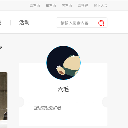
智东西
车东西
芯东西
智猩猩
线下大会
舱
活动
了
六毛
自动驾驶爱好者