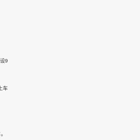
设9
上车
车。