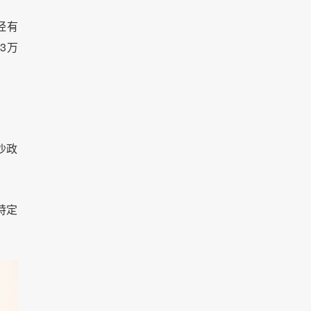
经有
3万
沙政
特定