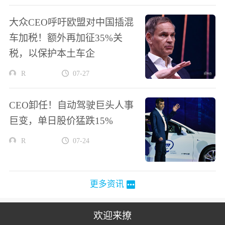
大众CEO呼吁欧盟对中国插混
车加税！额外再加征35%关
税，以保护本土车企
R
07-27
CEO卸任！自动驾驶巨头人事
巨变，单日股价猛跌15%
R
07-24
更多资讯
欢迎来撩