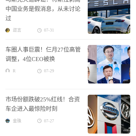
中国业务是假消息，从未讨论
过
迩言
07-31
车圈人事巨震！仨月27位高管
调整，4位CEO被换
R
07-29
市场份额跌破25%红线！合资
车企进入最惊险时刻
金珠
07-27