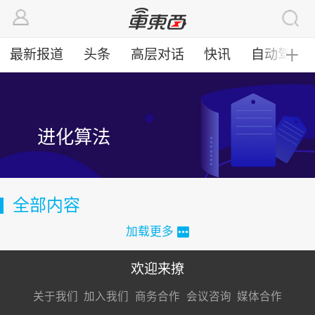
最新报道
头条
高层对话
快讯
自动驾驶
╋
进化算法
全部内容
加载更多
欢迎来撩
扫码加我直
扫码加我直
扫码加我直
关于我们
加入我们
商务合作
会议咨询
媒体合作
接扔简历
接开聊
接开聊