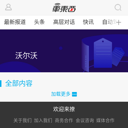
最新报道
头条
高层对话
快讯
自动驾驶
╋
沃尔沃
全部内容
加载更多
欢迎来撩
扫码加我直
扫码加我直
扫码加我直
关于我们
加入我们
商务合作
会议咨询
媒体合作
接扔简历
接开聊
接开聊