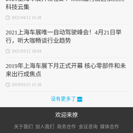
科技云集
2021/04/12 16:28
2021上海车展唯一自动驾驶峰会！4月21日举
行，听大咖畅谈行业趋势
2021/03/12 18:04
2019年上海车展下月正式开幕 核心零部件和未
来出行成焦点
2019/03/25 15:58
没有更多了
欢迎来撩
扫码加我直
扫码加我直
扫码加我直
关于我们
加入我们
商务合作
会议咨询
媒体合作
接扔简历
接开聊
接开聊