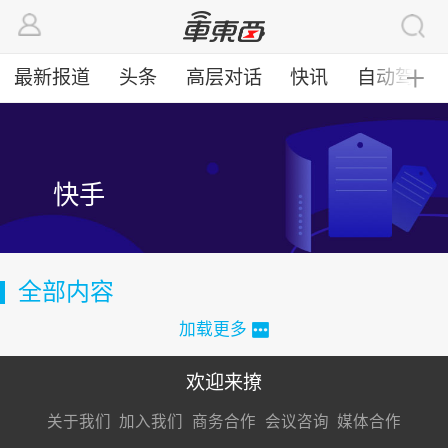
最新报道
头条
高层对话
快讯
自动驾驶
╋
快手
全部内容
加载更多
欢迎来撩
扫码加我直
扫码加我直
扫码加我直
关于我们
加入我们
商务合作
会议咨询
媒体合作
接扔简历
接开聊
接开聊