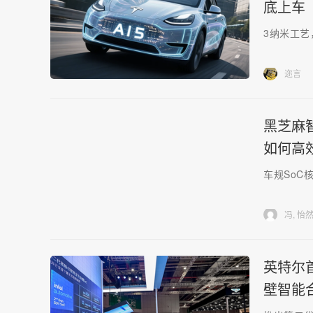
底上车
3纳米工艺
迩言
黑芝麻智
如何高
车规SoC
冯, 怡
英特尔
壁智能