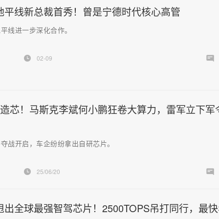
地平线新总裁首秀！曾是宁德时代核心高管
地平线进一步深化合作。
02-09
企造芯！马斯克李斌何小鹏狂卷大算力，雷军立下军
争夺战开启，车企纷纷拿出自研芯片。
25/06/20
甩出全球最强智驾芯片！2500TOPS吊打同行，最