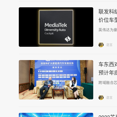
联发科结
价位车
英伟达为
迩言
车东西
预计年
跨域融合芯
迩言
2023