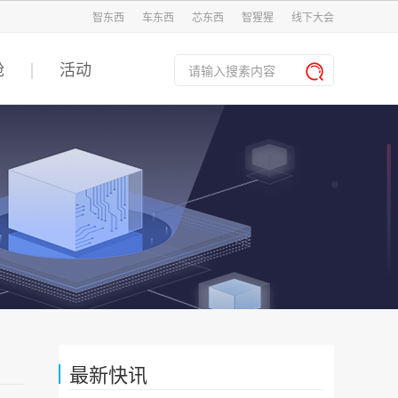
智东西
车东西
芯东西
智猩猩
线下大会
舱
活动
最新快讯