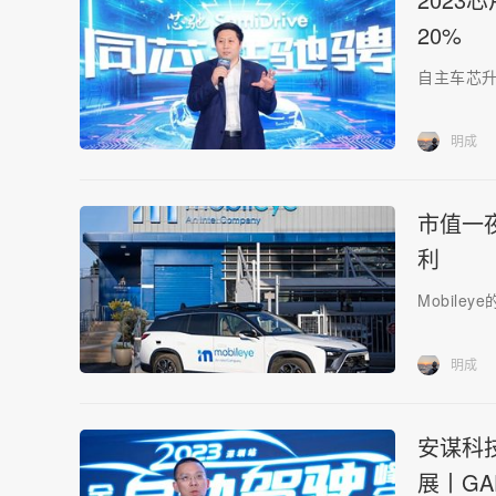
20%
自主车芯
明成
市值一
利
Mobile
明成
安谋科
展丨GAD