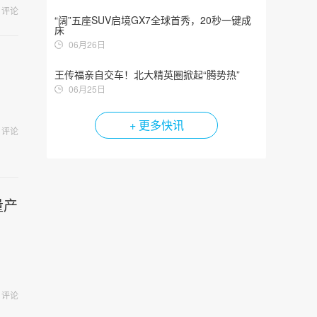
评论
“阔”五座SUV启境GX7全球首秀，20秒一键成
床
06月26日
王传福亲自交车！北大精英圈掀起“腾势热”
06月25日
+ 更多快讯
评论
量产
评论