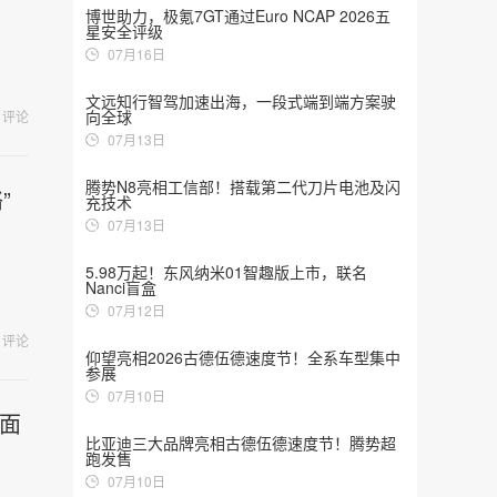
博世助力，极氪7GT通过Euro NCAP 2026五
星安全评级
07月16日
文远知行智驾加速出海，一段式端到端方案驶
向全球
评论
07月13日
腾势N8亮相工信部！搭载第二代刀片电池及闪
”
充技术
07月13日
5.98万起！东风纳米01智趣版上市，联名
Nanci盲盒
07月12日
评论
仰望亮相2026古德伍德速度节！全系车型集中
参展
07月10日
面
比亚迪三大品牌亮相古德伍德速度节！腾势超
跑发售
07月10日