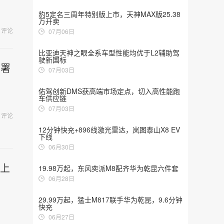
豹5定名三周年特别版上市，天神MAX版25.38
万开卖
评论
07月06日
比亚迪天神之眼全系车型性能均优于L2辅助驾
驶新国标
部署
07月03日
佑驾创新DMS获高端市场定点，切入高性能跑
车供应链
07月03日
评论
12分钟快充+896线激光雷达，岚图泰山X8 EV
下线
06月30日
成上
19.98万起，东风奕派M8配齐华为乾昆六件套
06月28日
29.99万起，猛士M817联手华为乾昆，9.6分钟
快充
06月27日