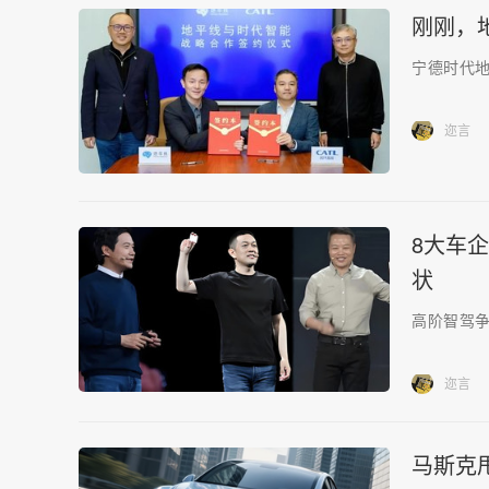
刚刚，
宁德时代
迩言
8大车
状
高阶智驾
迩言
马斯克