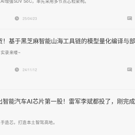
AI增强SDV SoC，率先采用多节点芯粒架构。
25/04/23
货！基于黑芝麻智能山海工具链的模型量化编译与
实录来喽~
24/11/12
出智能汽车AI芯片第一股！雷军李斌都投了，刚完
联手造芯，打造本土智驾高地。