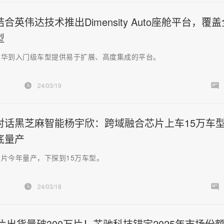
合英伟达技术推出Dimensity Auto座舱平台，覆盖
型
豪华到入门级车型提供易于扩展、高度集成的平台。
24/03/19
对话黑芝麻智能杨宇欣：跨域融合芯片上车15万车
底量产
片今年量产，下探到15万车型。
24/03/18
芯片出货量破300万片！芯驰科技锚定2025年市场份