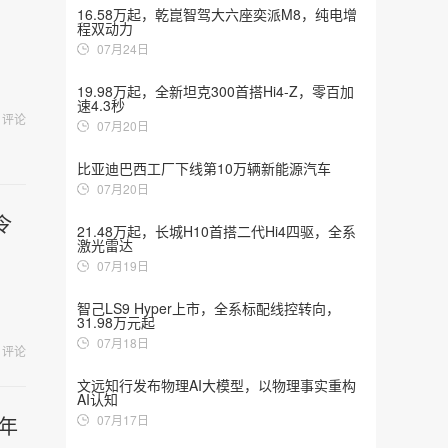
16.58万起，乾崑智驾大六座奕派M8，纯电增
程双动力
07月24日
19.98万起，全新坦克300首搭Hi4-Z，零百加
速4.3秒
评论
07月20日
比亚迪巴西工厂下线第10万辆新能源汽车
07月20日
令
21.48万起，长城H10首搭二代Hi4四驱，全系
激光雷达
07月19日
智己LS9 Hyper上市，全系标配线控转向，
31.98万元起
07月18日
评论
文远知行发布物理AI大模型，以物理事实重构
AI认知
快年
07月17日