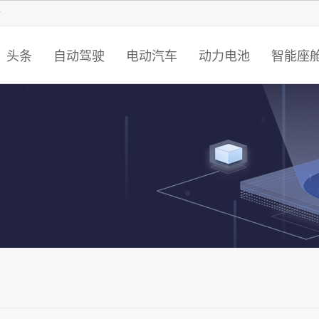
智猩猩
头条
自动驾驶
电动汽车
动力电池
智能座