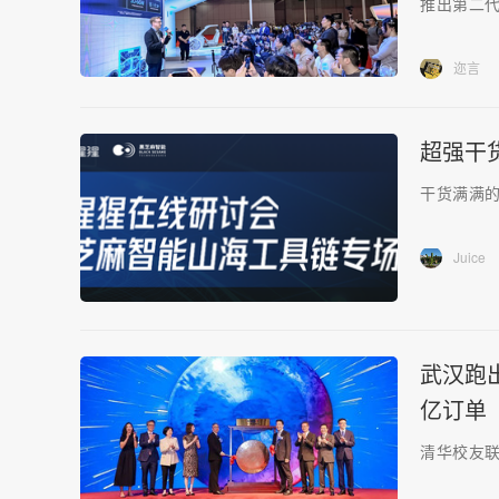
推出第二代
迩言
超强干
干货满满的
Juice
武汉跑
亿订单
清华校友