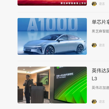
迩言
单芯片
黑芝麻智
迩言
英伟达
L3
英伟达加速
迩言