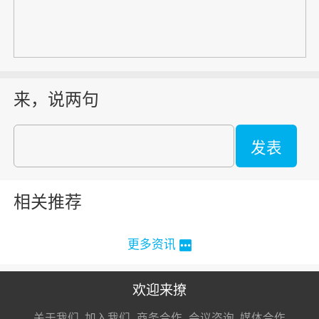
来，说两句
发表
相关推荐
更多资讯
欢迎来撩
扫码加我直
扫码加我直
扫码加我直
关于我们
加入我们
商务合作
会议咨询
媒体合作
接扔简历
接开聊
接开聊