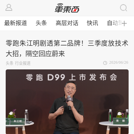
最新报道
头条
高层对话
快讯
自动驾驶
╋
零跑朱江明剧透第二品牌！三季度放技术
大招，隔空回应蔚来
2026/06/26
头条
行业报道