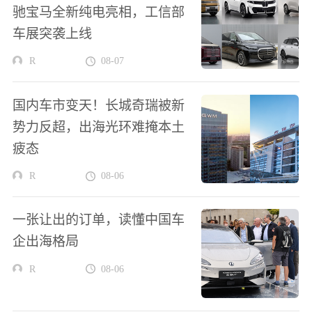
驰宝马全新纯电亮相，工信部
车展突袭上线
R
08-07
国内车市变天！长城奇瑞被新
势力反超，出海光环难掩本土
疲态
R
08-06
一张让出的订单，读懂中国车
企出海格局
R
08-06