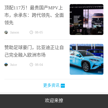
顶配117万！最贵国产MPV上
市，余承东：跨代领先、全面
领先
Janson
08-05
赞助足球豪门，比亚迪正让自
己完全融入欧洲市场
Juice
08-04
更多资讯
欢迎来撩
扫码加我直
扫码加我直
扫码加我直