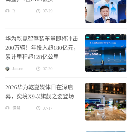
R
07-29
华为乾崑智驾装车量即将冲击
200万辆！年投入超180亿元，
累计里程超128亿公里
Janson
07-20
2026华为乾崑媒体日在深启
幕，奕境X9以旗舰之姿登场
佳慧
07-17