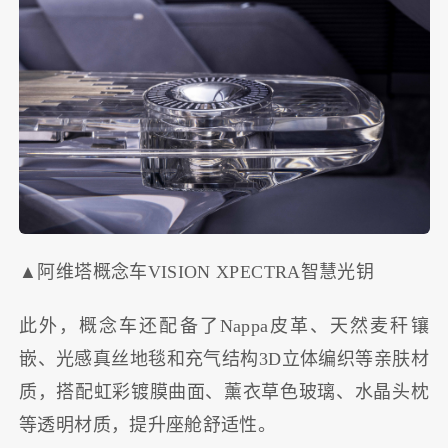
▲阿维塔概念车VISION XPECTRA智慧光钥
此外，概念车还配备了Nappa皮革、天然麦秆镶
嵌、光感真丝地毯和充气结构3D立体编织等亲肤材
质，搭配虹彩镀膜曲面、薰衣草色玻璃、水晶头枕
等透明材质，提升座舱舒适性。