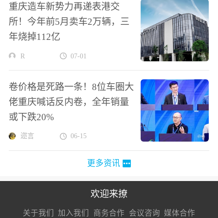
重庆造车新势力再递表港交
所！今年前5月卖车2万辆，三
年烧掉112亿
R
07-01
卷价格是死路一条！8位车圈大
佬重庆喊话反内卷，全年销量
或下跌20%
迩言
06-15
更多资讯
欢迎来撩
扫码加我直
扫码加我直
扫码加我直
关于我们
加入我们
商务合作
会议咨询
媒体合作
接扔简历
接开聊
接开聊