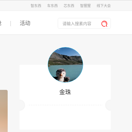
智东西
车东西
芯东西
智猩猩
线下大会
舱
活动
金珠