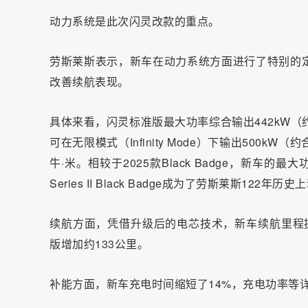
动力系统是此次闪灵改款的重点。
劳斯莱斯表示，新车在动力系统方面进行了特别的
改善续航表现。
具体来看，闪灵标准版最大功率综合输出442kW（约合6
可在无限模式（Infinity Mode）下输出500
牛·米。相较于2025款Black Badge，新车
Series II Black Badge成为了劳斯莱斯122
续航方面，凭借升级后的电芯技术，新车续航里程提升
版增加约133公里。
补能方面，新车充电时间缩短了14%，充电功率等