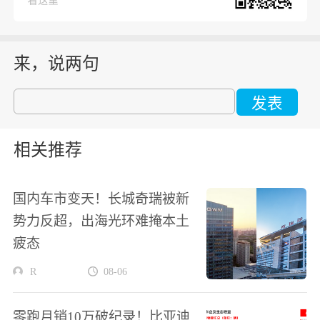
来，说两句
发表
相关推荐
国内车市变天！长城奇瑞被新
势力反超，出海光环难掩本土
疲态
R
08-06
零跑月销10万破纪录！比亚迪