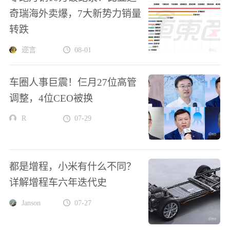
奇瑞海外卖爆，7大新势力销量
转跌
迩言
08-01
车圈人事巨震！仨月27位高管
调整，4位CEO被换
R
07-29
都是增程，小米有什么不同？
详解增程车六年迭代史
Janson
07-27