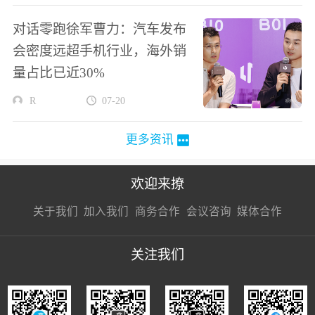
对话零跑徐军曹力：汽车发布
会密度远超手机行业，海外销
量占比已近30%
R
07-20
更多资讯
欢迎来撩
扫码加我直
扫码加我直
扫码加我直
关于我们
加入我们
商务合作
会议咨询
媒体合作
接扔简历
接开聊
接开聊
关注我们