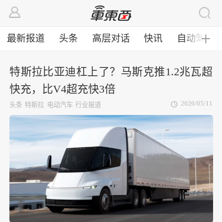
最新报道
头条
高层对话
快讯
自动驾驶
╋
特斯拉比亚迪杠上了？马斯克推1.2兆瓦超
快充，比V4超充快3倍
2026/05/11
头条
特斯拉
电动汽车
行业报道