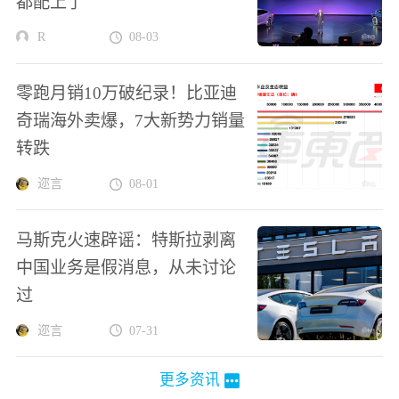
都配上了
R
08-03
零跑月销10万破纪录！比亚迪
奇瑞海外卖爆，7大新势力销量
转跌
迩言
08-01
马斯克火速辟谣：特斯拉剥离
中国业务是假消息，从未讨论
过
迩言
07-31
更多资讯