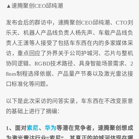
▲速腾聚创CEO邱纯潮
发布会后的群访中，速腾聚创CEO邱纯潮、CTO刘
乐天、机器人产品线负责人杨先声、车载产品线负
责人王潇等人接受了包括车东西在内的多家媒体采
访，重点回应了外界关于公司护城河、芯片与整机
协同逻辑、RGBD技术路径、具身智能场景需求、2
8nm制程选择依据、产品量产节奏以及激光雷达接
口标准化等问题。
以下是此次采访的问答实录，车东西在不改变原意
的基础上进行了摘编：
1、面对
索尼
、
华为
等潜在竞争者，速腾聚创想成
为激光雷达行业“索尼”，其真正的护城河体现在哪