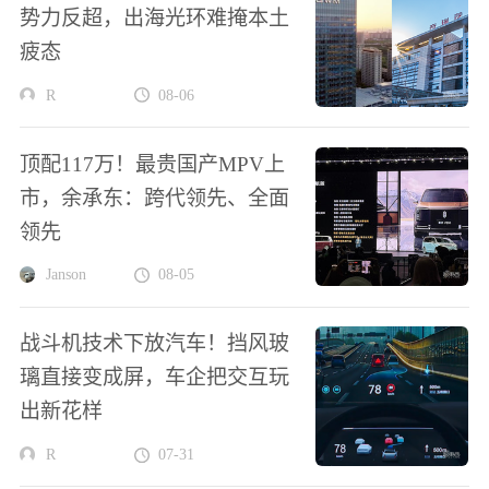
势力反超，出海光环难掩本土
疲态
R
08-06
顶配117万！最贵国产MPV上
市，余承东：跨代领先、全面
领先
Janson
08-05
战斗机技术下放汽车！挡风玻
璃直接变成屏，车企把交互玩
出新花样
R
07-31