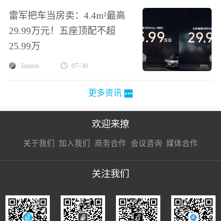
雷军把车当房卖：4.4m²最高
29.99万元！五座顶配不超
25.99万
Janson
07-30
更多资讯
欢迎来撩
扫码加我直
扫码加我直
扫码加我直
关于我们
加入我们
商务合作
会议咨询
媒体合作
接扔简历
接开聊
接开聊
关注我们