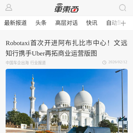
最新报道
头条
高层对话
快讯
自动驾驶
╋
Robotaxi首次开进阿布扎比市中心！文远
知行携手Uber再拓商业运营版图
2026/02/12
中国车企出海
行业报道