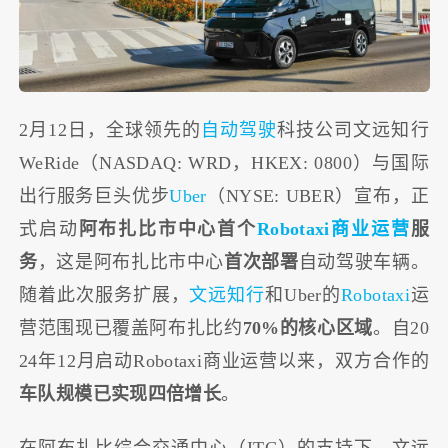
2月12日，全球领先的
自动驾驶
科技公司文远知行
WeRide（NASDAQ: WRD，HKEX: 0800）与国际
出行服务巨头优步
Uber
（NYSE: UBER）宣布，正
式启动
阿布扎比市中心首个
Robotaxi商业运营
服
务
，这是阿布扎比市中心
首次部署
自动驾驶车辆。
随着此次服务扩展，
文远知行
和Uber的
Robotaxi
运
营范围现已覆盖阿布扎比约
70%的核心区域
。自20
24年12月启动Robotaxi商业运营以来，双方合作的
车队规模已实现四倍增长
。