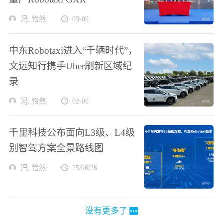
冯, 怡然
03-09
中东Robotaxi进入“千辆时代”，
文远知行携手Uber刷新区域纪
录
冯, 怡然
02-06
千里科技公布面向L3级、L4级
别智驾方案全景路线图
冯, 怡然
25/06/26
没有更多了