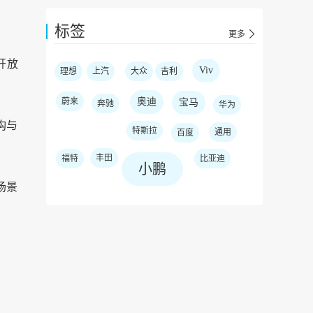
标签
更多
开放
Viv
理想
上汽
大众
吉利
蔚来
奥迪
宝马
奔驰
华为
构与
特斯拉
通用
百度
丰田
福特
比亚迪
小鹏
场景