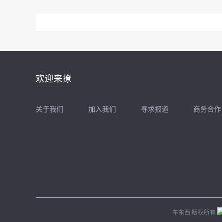
邮件地址：
欢迎来撩
news@zhidx.com
快把您的需求发给我
关于我们
加入我们
寻求报道
商务合作
扫码加我直接扔简历
扫码加我直接
车东西 版权所有