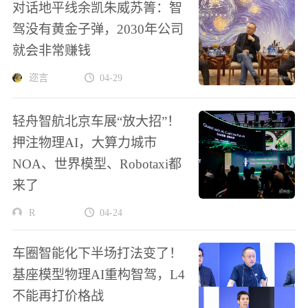
对话地平线余凯朱威苏箐：智
驾没有黄金子弹，2030年公司
就会非常赚钱
迩言
04-29
轻舟智航北京车展“放大招”！
押注物理AI，大算力城市
NOA、世界模型、Robotaxi都
来了
R
04-24
车圈智能化下半场打法变了！
基座模型物理AI重构智驾，L4
不能再打价格战