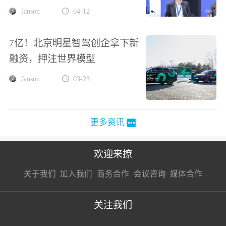
Janson
04-12
7亿！北京明星智驾创企拿下新
融资，押注世界模型
Janson
03-23
更多资讯
欢迎来撩
扫码加我直
扫码加我直
扫码加我直
关于我们
加入我们
商务合作
会议咨询
媒体合作
接扔简历
接开聊
接开聊
关注我们