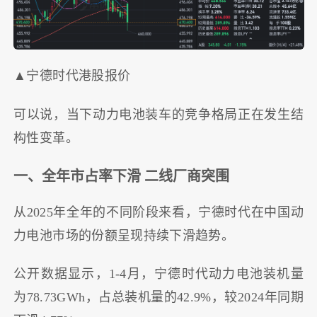
▲宁德时代港股报价
可以说，当下动力电池装车的竞争格局正在发生结
构性变革。
一、全年市占率下滑 二线厂商突围
从2025年全年的不同阶段来看，宁德时代在中国动
力电池市场的份额呈现持续下滑趋势。
公开数据显示，1-4月，宁德时代动力电池装机量
为78.73GWh，占总装机量的42.9%，较2024年同期