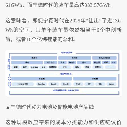
61GWh，而宁德时代的装车量高达333.57GWh。
这意味着，即便宁德时代在2025年“让出”了近13G
Wh的空间，其单年装车量依然相当于6个中创新
航，或者10个亿纬锂能的总和。
▲宁德时代动力电池及储能电池产品线
这种规模效应带来的成本分摊能力和供应链议价