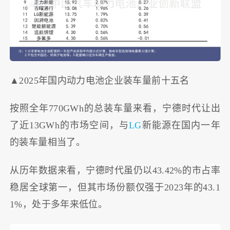
▲2025年国内动力电池企业装车量前十五名
按照全年770GWh的总装车量来看，宁德时代让出
了近13GWh的市场空间，与
LG
新能源在国内一年
的装车量相当了。
从历年数据来看，宁德时代虽仍以43.42%的市占率
稳居全球第一，但其市场份额仅强于2023年的43.1
1%，处于多年来低位。