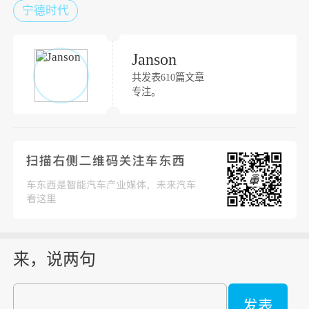
宁德时代
Janson
共发表610篇文章
专注。
来，说两句
发表