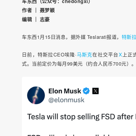
车东西（公众号：chedongxi）
作者 ｜ 聂梦颖
编辑 ｜ 志豪
车东西1月15日消息，据外媒 Teslarati报道，
特斯
日前，特斯拉CEO埃隆·
马斯克
在社交平台
X
上正式
式。当前定价为每月99美元（约合人民币700元）