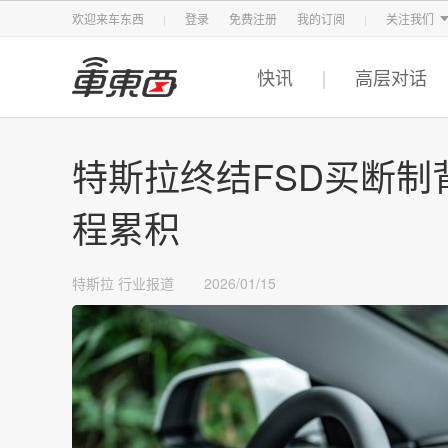
智东西
车东西
芯东西
欢迎来车东西
登录
免费注册
我的订阅
关注我们
快讯
高层对话
特斯拉终结FSD买断
程累积
特斯拉
行业报道
2026/01/15