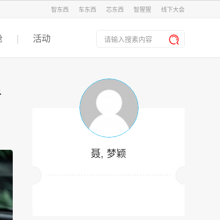
智东西
车东西
芯东西
智猩猩
线下大会
舱
活动
里
聂, 梦颖