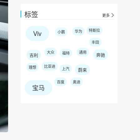
标签
更多
特斯拉
华为
Viv
小鹏
丰田
大众
通用
福特
奔驰
吉利
比亚迪
理想
上汽
蔚来
百度
奥迪
宝马