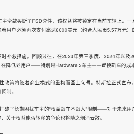
车主全款买断了FSD套件，该权益将被锁定在当前车辆上。一
用户必须再次支付高达8000美元（约合人民币5.57万元）
补救措施。回顾过往，在2023年第三季度、2024年以及20
降低老用户——特别是Hardware 3车主——置换新车的成
临时性政策将随着商业模式的重构而画上句号。特斯拉正式宣布
订阅制。
更打破了长期困扰车主的“权益跟车不跟人”限制——对于未来用
淀，关于权益能否转移的争论也将随之烟消云散。