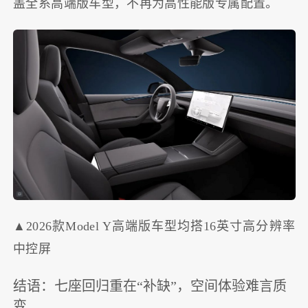
盖全系高端版车型，不再为高性能版专属配置。
▲2026款Model Y高端版车型均搭16英寸高分辨率
中控屏
结语：七座回归重在“补缺”，空间体验难言质
变