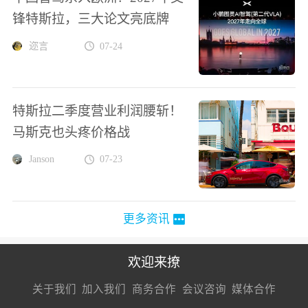
锋特斯拉，三大论文亮底牌
迩言
07-24
特斯拉二季度营业利润腰斩！
马斯克也头疼价格战
Janson
07-23
更多资讯
欢迎来撩
扫码加我直
扫码加我直
扫码加我直
关于我们
加入我们
商务合作
会议咨询
媒体合作
接扔简历
接开聊
接开聊