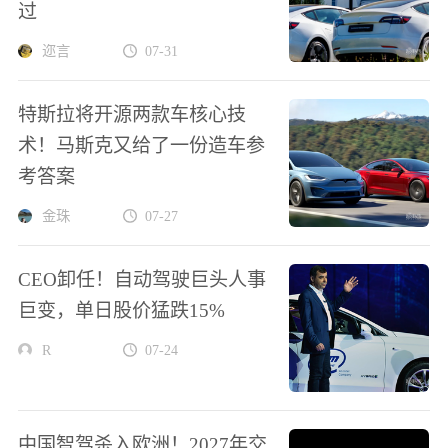
过
迩言
07-31
特斯拉将开源两款车核心技
术！马斯克又给了一份造车参
考答案
金珠
07-27
CEO卸任！自动驾驶巨头人事
巨变，单日股价猛跌15%
R
07-24
中国智驾杀入欧洲！2027年交