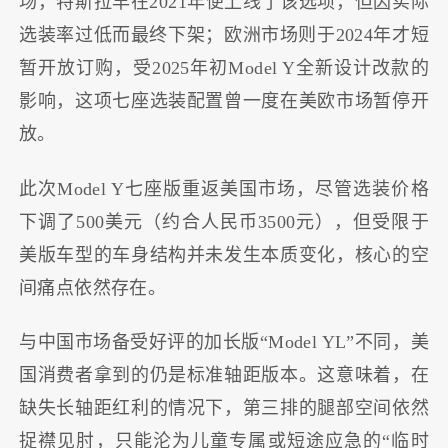
场，特斯拉早在2021年便上线了该选项，但因实际
选装率过低而最终下架；欧洲市场则于2024年才短
暂开放订购，受2025年初Model Y全新设计改款的
影响，这项七座选装配置曾一度在美欧市场暂停开
放。
此次Model Y七座版重返美国市场，尽管选装价格
下调了500美元（约合人民币3500元），但受限于
美版车型的车身结构并未发生本质变化，核心的空
间痛点依然存在。
与中国市场备受好评的加长版“Model YL”不同，美
国消费者拿到的仍是标准轴距版本。这意味着，在
缺失长轴距红利的情况下，第三排的腿部空间依然
捉襟见肘，只能沦为儿童专属或短途应急的“临时