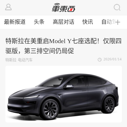
最新报道
头条
高层对话
快讯
自动驾驶
╋
特斯拉在美重启Model Y七座选配！仅限四
驱版，第三排空间仍局促
2026/01/14
特斯拉
电动汽车