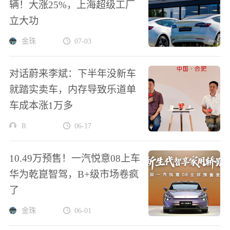
辆！大涨25%，上海超级工厂
立大功
金珠
07-03
对话蔚来李斌：下半年没新车
就踏实卖车，内存导致乐道单
车成本涨1万多
R
06-17
10.49万预售！一汽悦意08上车
华为乾崑智驾，B+级市场卷疯
了
金珠
06-01