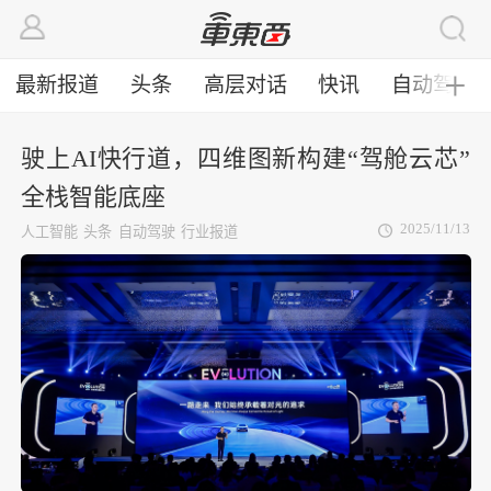
最新报道
头条
高层对话
快讯
自动驾驶
╋
驶上AI快行道，四维图新构建“驾舱云芯”
全栈智能底座
2025/11/13
人工智能
头条
自动驾驶
行业报道