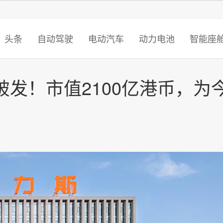
智猩猩
头条
自动驾驶
电动汽车
动力电池
智能座
发！市值2100亿港币，为