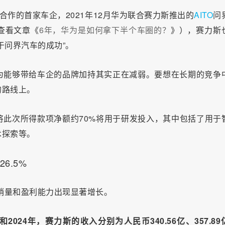
合作的首家车企，2021年12月华为联合赛力斯推出的
AITO
问
查看文章《
6年，华为是如何拿下半个车圈的？
》），赛力斯
于问界汽车的成功”。
为能够带给车企的品牌加持其实正在减弱。要想在长期的竞争
的路线上。
此次所得款项净额约70%将用于研发投入，其中包括了用于
术探索等。
6.5%
、销量和盈利能力出现显著增长。
年和2024年，赛力斯的收入分别为人民币340.56亿、357.89