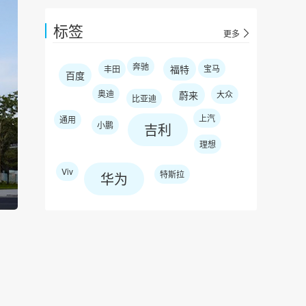
标签
更多
奔驰
福特
宝马
丰田
百度
奥迪
蔚来
大众
比亚迪
上汽
通用
小鹏
吉利
理想
Viv
特斯拉
华为