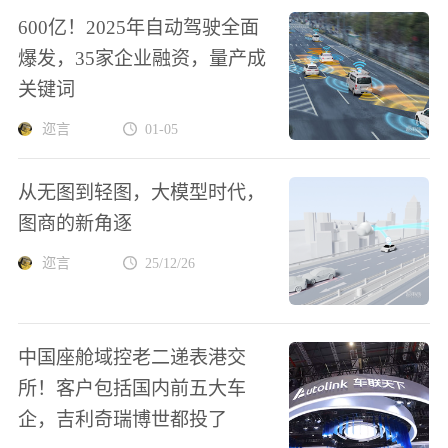
600亿！2025年自动驾驶全面
爆发，35家企业融资，量产成
关键词
迩言
01-05
从无图到轻图，大模型时代，
图商的新角逐
迩言
25/12/26
中国座舱域控老二递表港交
所！客户包括国内前五大车
企，吉利奇瑞博世都投了