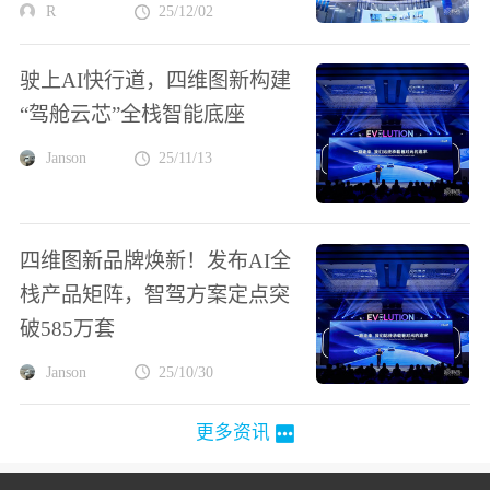
R
25/12/02
驶上AI快行道，四维图新构建
“驾舱云芯”全栈智能底座
Janson
25/11/13
四维图新品牌焕新！发布AI全
栈产品矩阵，智驾方案定点突
破585万套
Janson
25/10/30
更多资讯